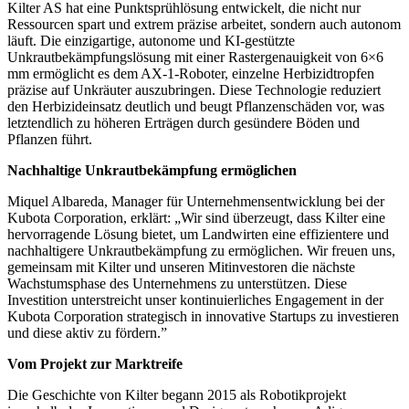
Kilter AS hat eine Punktsprühlösung entwickelt, die nicht nur
Ressourcen spart und extrem präzise arbeitet, sondern auch autonom
läuft. Die einzigartige, autonome und KI-gestützte
Unkrautbekämpfungslösung mit einer Rastergenauigkeit von 6×6
mm ermöglicht es dem AX-1-Roboter, einzelne Herbizidtropfen
präzise auf Unkräuter auszubringen. Diese Technologie reduziert
den Herbizideinsatz deutlich und beugt Pflanzenschäden vor, was
letztendlich zu höheren Erträgen durch gesündere Böden und
Pflanzen führt.
Nachhaltige Unkrautbekämpfung ermöglichen
Miquel Albareda, Manager für Unternehmensentwicklung bei der
Kubota Corporation, erklärt: „Wir sind überzeugt, dass Kilter eine
hervorragende Lösung bietet, um Landwirten eine effizientere und
nachhaltigere Unkrautbekämpfung zu ermöglichen. Wir freuen uns,
gemeinsam mit Kilter und unseren Mitinvestoren die nächste
Wachstumsphase des Unternehmens zu unterstützen. Diese
Investition unterstreicht unser kontinuierliches Engagement in der
Kubota Corporation strategisch in innovative Startups zu investieren
und diese aktiv zu fördern.”
Vom Projekt zur Marktreife
Die Geschichte von Kilter begann 2015 als Robotikprojekt