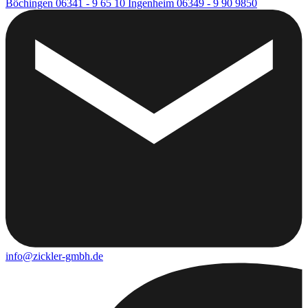
Böchingen
06341 - 9 65 10
Ingenheim
06349 - 9 90 9850
info@zickler-gmbh.de