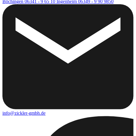
Böchingen
06341 - 9 65 10
Ingenheim
06349 - 9 90 9850
info@zickler-gmbh.de