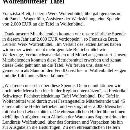
Wolfenbütteler Tafel
Franziska Brett, Leiterin Werk Wolfenbüttel, übergab gemeinsam
mit Pamela Wagenführ, Assistenz der Werksleitung, eine Spende
von 2.000 EUR an die Tafel in Wolfenbüttel.
„Dank unserer Mitarbeitenden konnten wir unsere jährliche Spende
in diesem Jahr auf 2.000 EUR verdoppeln”, so Franziska Brett,
Leiterin Werk Wolfenbüttel. „Im Verlauf des letzten Jahres haben
wir immer wieder nicht mehr genutzte Betriebsmittel wie
Werkzeuge, Verbrauchsmaterialien und Möbel ausgemustert. Unsere
Mitarbeitenden konnten diese Betriebsmittel erwerben und genau
dieses Geld geht nun an die Tafel. Wir freuen uns, dass wir
gemeinsam als Standort den Fendt Geist hier in Wolfenbüttel zeigen
und die Tafel unterstützen können.”
„Wir freuen uns sehr über diese Spende. Denn damit können wir
noch mehr Menschen hier in der Region unterstützen”, so Frederike
Schwieger, Fachbereichsleitung Tafel Wolfenbüttel. Die Tafel in
Wolfenbüttel wird durch zwei Festangestellte Mitarbeitende und 45
ehrenamtliche Helfer betrieben und versorgt über 2.000 Menschen
mit frischen Lebensmitteln. Die ehrenamtlichen Helfer übernehmen
vielfältige Aufgaben: vom Abholen der Waren aus Supermärkten im
Landkreis Wolfenbüttel, über das Sortieren und Verpacken bis hin
zur Ausgabe an die Bedürftigen. Zu den ehrenamtlichen Helfern