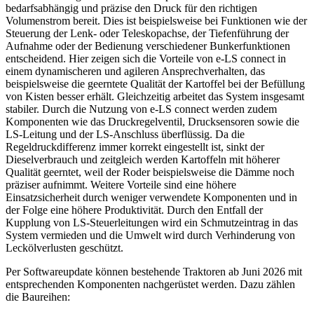
bedarfsabhängig und präzise den Druck für den richtigen
Volumenstrom bereit. Dies ist beispielsweise bei Funktionen wie der
Steuerung der Lenk- oder Teleskopachse, der Tiefenführung der
Aufnahme oder der Bedienung verschiedener Bunkerfunktionen
entscheidend. Hier zeigen sich die Vorteile von e-LS connect in
einem dynamischeren und agileren Ansprechverhalten, das
beispielsweise die geerntete Qualität der Kartoffel bei der Befüllung
von Kisten besser erhält. Gleichzeitig arbeitet das System insgesamt
stabiler. Durch die Nutzung von e-LS connect werden zudem
Komponenten wie das Druckregelventil, Drucksensoren sowie die
LS-Leitung und der LS-Anschluss überflüssig. Da die
Regeldruckdifferenz immer korrekt eingestellt ist, sinkt der
Dieselverbrauch und zeitgleich werden Kartoffeln mit höherer
Qualität geerntet, weil der Roder beispielsweise die Dämme noch
präziser aufnimmt. Weitere Vorteile sind eine höhere
Einsatzsicherheit durch weniger verwendete Komponenten und in
der Folge eine höhere Produktivität. Durch den Entfall der
Kupplung von LS-Steuerleitungen wird ein Schmutzeintrag in das
System vermieden und die Umwelt wird durch Verhinderung von
Leckölverlusten geschützt.
Per Softwareupdate können bestehende Traktoren ab Juni 2026 mit
entsprechenden Komponenten nachgerüstet werden. Dazu zählen
die Baureihen: