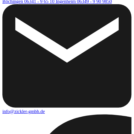
Böchingen
06341 - 9 65 10
Ingenheim
06349 - 9 90 9850
info@zickler-gmbh.de