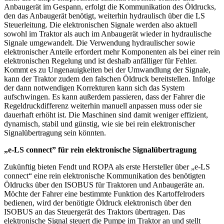
Anbaugerät im Gespann, erfolgt die Kommunikation des Öldrucks,
den das Anbaugerät benötigt, weiterhin hydraulisch über die LS
Steuerleitung. Die elektronischen Signale werden also aktuell
sowohl im Traktor als auch im Anbaugerät wieder in hydraulische
Signale umgewandelt. Die Verwendung hydraulischer sowie
elektronischer Anteile erfordert mehr Komponenten als bei einer rein
elektronischen Regelung und ist deshalb anfälliger für Fehler.
Kommt es zu Ungenauigkeiten bei der Umwandlung der Signale,
kann der Traktor zudem den falschen Öldruck bereitstellen. Infolge
der dann notwendigen Korrekturen kann sich das System
aufschwingen. Es kann außerdem passieren, dass der Fahrer die
Regeldruckdifferenz weiterhin manuell anpassen muss oder sie
dauerhaft erhöht ist. Die Maschinen sind damit weniger effizient,
dynamisch, stabil und günstig, wie sie bei rein elektronischer
Signalübertragung sein könnten.
„e-LS connect” für rein elektronische Signalübertragung
Zukünftig bieten Fendt und ROPA als erste Hersteller über „e-LS
connect“ eine rein elektronische Kommunikation des benötigten
Öldrucks über den ISOBUS für Traktoren und Anbaugeräte an.
Möchte der Fahrer eine bestimmte Funktion des Kartoffelroders
bedienen, wird der benötigte Öldruck elektronisch über den
ISOBUS an das Steuergerät des Traktors übertragen. Das
elektronische Signal steuert die Pumpe im Traktor an und stellt